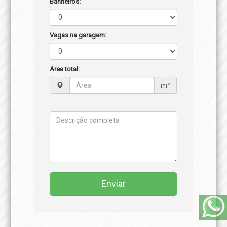
Banheiros:
Vagas na garagem:
Area total:
m²
Enviar