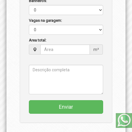
Banheiros:
Vagas na garagem:
Area total:
m²
Enviar