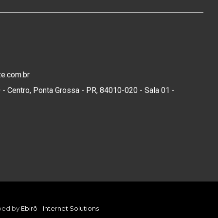
ze.com.br
 Centro, Ponta Grossa - PR, 84010-020 - Sala 01 -
oped by
Ebirô - Internet Solutions