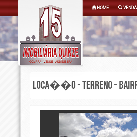
HOME
VENDA
LOCA��O - TERRENO - BAIR
Previous