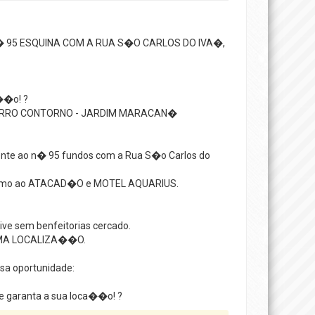
 95 ESQUINA COM A RUA S�O CARLOS DO IVA�,
��o! ?
IRRO CONTORNO - JARDIM MARACAN�
ente ao n� 95 fundos com a Rua S�o Carlos do
�ximo ao ATACAD�O e MOTEL AQUARIUS.
ive sem benfeitorias cercado.
IMA LOCALIZA��O.
ssa oportunidade:
e garanta a sua loca��o! ?