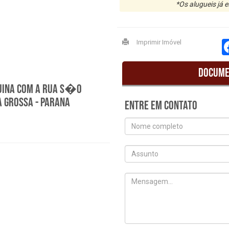
*Os alugueis já 
Imprimir Imóvel
Docume
UINA COM A RUA S�O
 grossa - Parana
Entre em contato