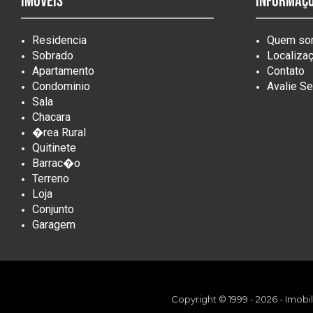
Imóveis
Informaç
Residencia
Quem so
Sobrado
Localiza
Apartamento
Contato
Condominio
Avalie S
Sala
Chacara
�rea Rural
Quitinete
Barrac�o
Terreno
Loja
Conjunto
Garagem
Copyright © 1999 - 2026 - Imobi