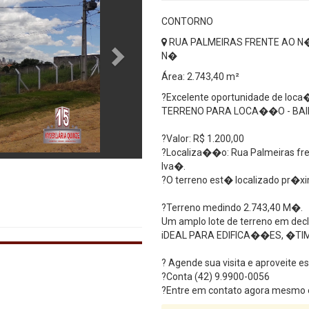
CONTORNO
RUA PALMEIRAS FRENTE AO N�
N�
Área: 2.743,40 m²
?Excelente oportunidade de loca
TERRENO PARA LOCA��O - BA
?Valor: R$ 1.200,00
?Localiza��o: Rua Palmeiras fr
Iva�.
?O terreno est� localizado pr
?Terreno medindo 2.743,40 M�.
Um amplo lote de terreno em decl
iDEAL PARA EDIFICA��ES, �T
? Agende sua visita e aproveite e
?Conta (42) 9.9900-0056
?Entre em contato agora mesmo 